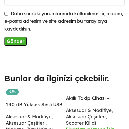
Daha sonraki yorumlarımda kullanılması için adım,
e-posta adresim ve site adresim bu tarayıcıya
kaydedilsin.
Bunlar da ilginizi çekebilir.
-17%
Akıllı Takip Cihazı –
A
140 dB Yüksek Sesli USB
İphone İçin
İ
Aksesuar & Modifiye
,
S
Şarjlı Korna ve 4 LED
Aksesuar & Modifiye
,
Aksesuar Çeşitleri
,
Ü
Işıklı Ön Aydınlatma –
Aksesuar Çeşitleri
,
Scooter Kilidi
F
IPX6 Su Geçirmez