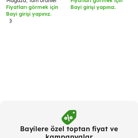
Mağaza
,
Tüm Ürünler
Fiyatları görmek için
B
Fiyatları görmek için
Bayi girişi yapınız.
Bayi girişi yapınız.
Bayilere özel toptan fiyat ve
kampanyalar