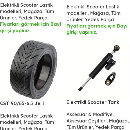
Elektrikli Scooter Yol
Elektrikli Scooter Lastik
Lastiği
Elektrikli Scooter Lastik
Lastiği, Dualtron
modelleri
,
Mağaza
,
Tüm
modelleri
,
Mağaza
,
Tüm
Ürünler
,
Yedek Parça
Ürünler
,
Yedek Parça
Fiyatları görmek için Bayi
Fiyatları görmek için Bayi
girişi yapınız.
girişi yapınız.
Elektrikli Scooter Tank
CST 90/65-6.5 Jelli
Slapper Önleyici Damper
Elektrikli Scooter Yol
Aksesuar & Modifiye
,
Elektrikli Scooter Lastik
Lastiği, Dualtron
Aksesuar Çeşitleri
,
Mağaza
,
modelleri
,
Mağaza
,
Tüm
Tüm Ürünler
,
Yedek Parça
Ürünler
,
Yedek Parça