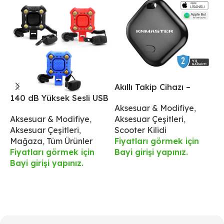
Akıllı Takip Cihazı –
A
140 dB Yüksek Sesli USB
İphone İçin
İ
Aksesuar & Modifiye
,
S
Şarjlı Korna ve 4 LED
Aksesuar & Modifiye
,
Aksesuar Çeşitleri
,
Ü
Işıklı Ön Aydınlatma –
Aksesuar Çeşitleri
,
Scooter Kilidi
F
IPX6 Su Geçirmez
Mağaza
,
Tüm Ürünler
Fiyatları görmek için
B
Fiyatları görmek için
Bayi girişi yapınız.
Bayi girişi yapınız.