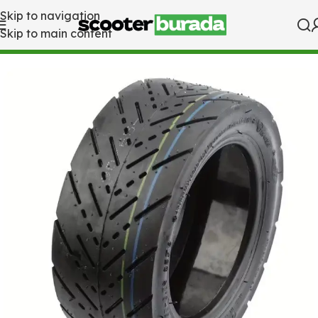
Skip to navigation
Skip to main content
Ana Sayfa
Yedek Parça