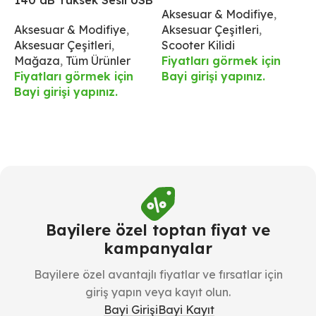
140 dB Yüksek Sesli USB
İphone İçin
İ
Aksesuar & Modifiye
,
S
Şarjlı Korna ve 4 LED
Aksesuar & Modifiye
,
Aksesuar Çeşitleri
,
Ü
Işıklı Ön Aydınlatma –
Aksesuar Çeşitleri
,
Scooter Kilidi
F
IPX6 Su Geçirmez
Mağaza
,
Tüm Ürünler
Fiyatları görmek için
B
Fiyatları görmek için
Bayi girişi yapınız.
Bayi girişi yapınız.
Bayilere özel toptan fiyat ve
kampanyalar
Bayilere özel avantajlı fiyatlar ve fırsatlar için
giriş yapın veya kayıt olun.
Bayi Girişi
Bayi Kayıt