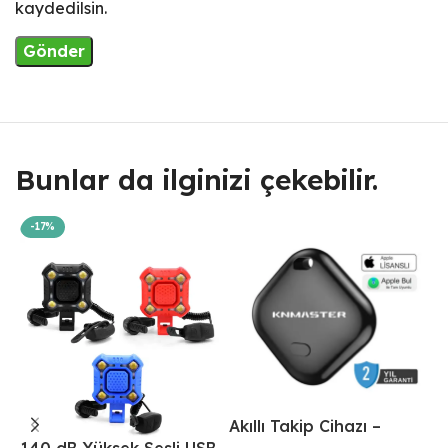
kaydedilsin.
Bunlar da ilginizi çekebilir.
-17%
Akıllı Takip Cihazı –
A