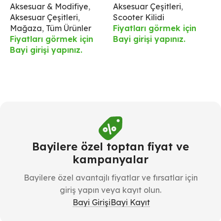
Aksesuar & Modifiye
,
Aksesuar Çeşitleri
,
Ü
Işıklı Ön Aydınlatma –
Aksesuar Çeşitleri
,
Scooter Kilidi
F
IPX6 Su Geçirmez
Mağaza
,
Tüm Ürünler
Fiyatları görmek için
B
Fiyatları görmek için
Bayi girişi yapınız.
Bayi girişi yapınız.
Bayilere özel toptan fiyat ve
kampanyalar
Bayilere özel avantajlı fiyatlar ve fırsatlar için
giriş yapın veya kayıt olun.
Bayi Girişi
Bayi Kayıt