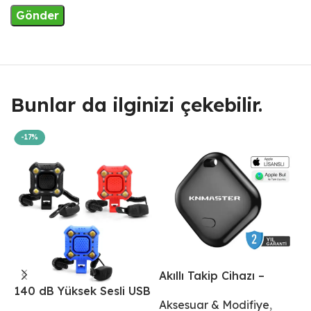
Bunlar da ilginizi çekebilir.
-17%
Akıllı Takip Cihazı –
A
140 dB Yüksek Sesli USB
İphone İçin
İ
Aksesuar & Modifiye
,
S
Şarjlı Korna ve 4 LED