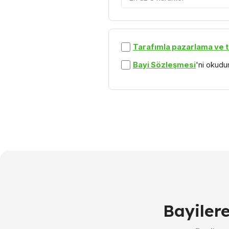
Tarafımla pazarlama ve t
Bayi Sözleşmesi
'ni okud
Bayiler