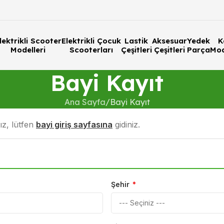
lektrikli Scooter
Elektrikli Çocuk
Lastik
Aksesuar
Yedek
K
Modelleri
Scooterları
Çeşitleri
Çeşitleri
Parça
Mod
Bayi Kayıt
URUSU
Ana Sayfa
Bayi Kayıt
ız, lütfen
bayi giriş sayfasına
gidiniz.
Şehir
*