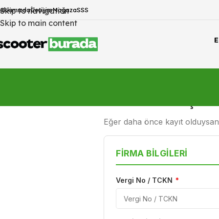
akkımızda
İletişim
Mağaza
SSS
Skip to navigation
Skip to main content
E
BAYİLİK BAŞV
Eğer daha önce kayıt olduysan
FIRMA BILGILERI
Vergi No / TCKN
*