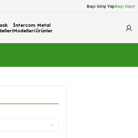
Bayi Girişi Yap
Bayi Kayıt
ask
İntercom
Metal
elleri
Modelleri
Ürünler