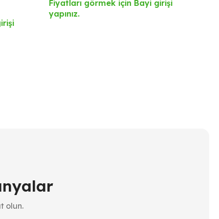
Fiyatları görmek için Bayi girişi
Ak
yapınız.
rişi
Ürü
Fiy
yap
anyalar
t olun.