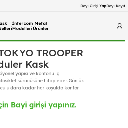
Bayi Girişi Yap
Bayi Kayıt
ask
İntercom
Metal
elleri
Modelleri
Ürünler
 TOKYO TROOPER
duler Kask
siyonel yapısı ve konforlu iç
tosiklet sürücüsüne hitap eder. Günlük
lculuklara kadar her koşulda konfor
in Bayi girişi yapınız.