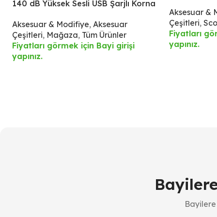
140 dB Yüksek Sesli USB Şarjlı Korna
Aksesuar & 
ve 4 LED Işıklı Ön Aydınlatma – IPX6
Çeşitleri
,
Sco
Aksesuar & Modifiye
,
Aksesuar
Su Geçirmez
Fiyatları gö
Çeşitleri
,
Mağaza
,
Tüm Ürünler
yapınız.
Fiyatları görmek için Bayi girişi
yapınız.
Bayiler
Bayilere 