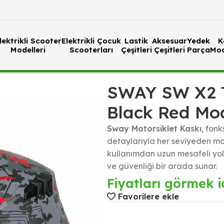
lektrikli Scooter
Elektrikli Çocuk
Lastik
Aksesuar
Yedek
K
Modelleri
Scooterları
Çeşitleri
Çeşitleri
Parça
Mod
ck Red Moduler Kask
SWAY SW X2
Black Red Mo
Sway Motorsiklet Kaskı
, fonk
detaylarıyla her seviyeden mo
kullanımdan uzun mesafeli yo
ve güvenliği bir arada sunar.
Fiyatları görmek iç
Favorilere ekle