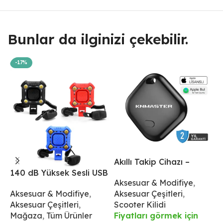
Bunlar da ilginizi çekebilir.
-17%
Akıllı Takip Cihazı –
A
140 dB Yüksek Sesli USB
İphone İçin
İ
Aksesuar & Modifiye
,
S
Şarjlı Korna ve 4 LED
Aksesuar & Modifiye
,
Aksesuar Çeşitleri
,
Ü
Işıklı Ön Aydınlatma –
Aksesuar Çeşitleri
,
Scooter Kilidi
F
IPX6 Su Geçirmez
Mağaza
,
Tüm Ürünler
Fiyatları görmek için
B