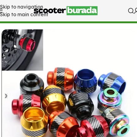
Skip to navigation
Skip to main content
Ana Sayfa
Aksesuar Çeşitleri