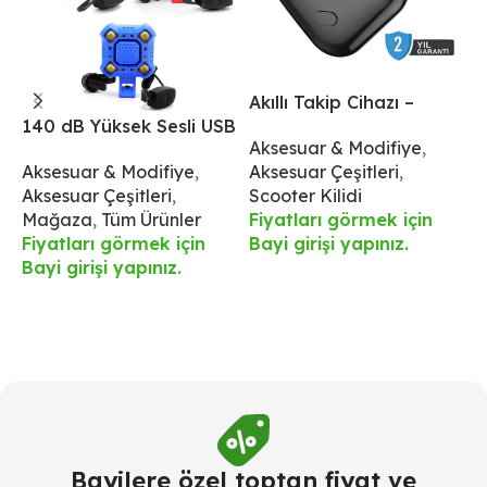
Akıllı Takip Cihazı –
A
140 dB Yüksek Sesli USB
İphone İçin
İ
Aksesuar & Modifiye
,
S
Şarjlı Korna ve 4 LED
Aksesuar & Modifiye
,
Aksesuar Çeşitleri
,
Ü
Işıklı Ön Aydınlatma –
Aksesuar Çeşitleri
,
Scooter Kilidi
F
IPX6 Su Geçirmez
Mağaza
,
Tüm Ürünler
Fiyatları görmek için
B
Fiyatları görmek için
Bayi girişi yapınız.
Bayi girişi yapınız.
Bayilere özel toptan fiyat ve