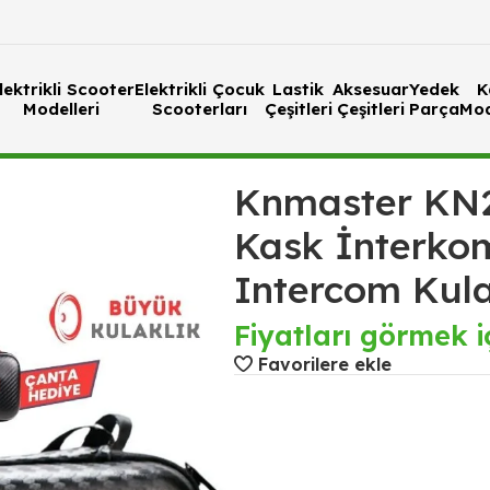
lektrikli Scooter
Elektrikli Çocuk
Lastik
Aksesuar
Yedek
K
Modelleri
Scooterları
Çeşitleri
Çeşitleri
Parça
Mod
klet Kask İnterkom Bluetooth Intercom Kulaklık Seti
Knmaster KN2
Kask İnterko
Intercom Kula
Fiyatları görmek iç
Favorilere ekle