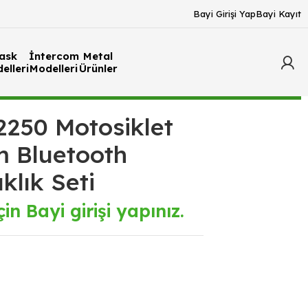
Bayi Girişi Yap
Bayi Kayıt
ask
İntercom
Metal
elleri
Modelleri
Ürünler
250 Motosiklet
m Bluetooth
klık Seti
in Bayi girişi yapınız.