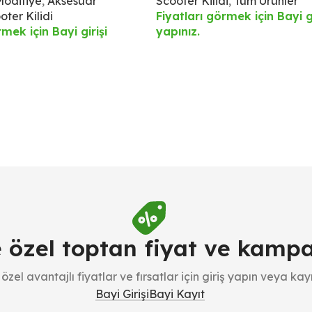
Modifiye
,
Aksesuar
Scooter Kilidi
,
Tüm Ürünler
oter Kilidi
Fiyatları görmek için Bayi gi
rmek için Bayi girişi
yapınız.
e özel toptan fiyat ve kamp
özel avantajlı fiyatlar ve fırsatlar için giriş yapın veya kayı
Bayi Girişi
Bayi Kayıt