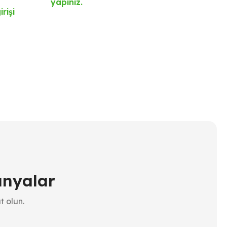
Ak
yapınız.
rişi
Ürü
Fiy
yap
anyalar
t olun.