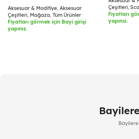
Aksesuar & 
ve 4 LED Işıklı Ön Aydınlatma – IPX6
Çeşitleri
,
Sco
Aksesuar & Modifiye
,
Aksesuar
Su Geçirmez
Fiyatları gö
Çeşitleri
,
Mağaza
,
Tüm Ürünler
yapınız.
Fiyatları görmek için Bayi girişi
yapınız.
Bayiler
Bayilere 