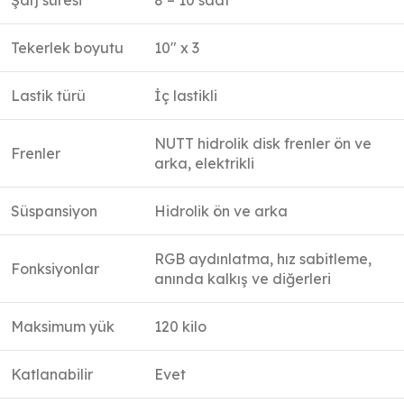
Şarj süresi
8 – 10 saat
Tekerlek boyutu
10″ x 3
Lastik türü
İç lastikli
NUTT hidrolik disk frenler ön ve
Frenler
arka, elektrikli
Süspansiyon
Hidrolik ön ve arka
RGB aydınlatma, hız sabitleme,
Fonksiyonlar
anında kalkış ve diğerleri
Maksimum yük
120 kilo
Katlanabilir
Evet