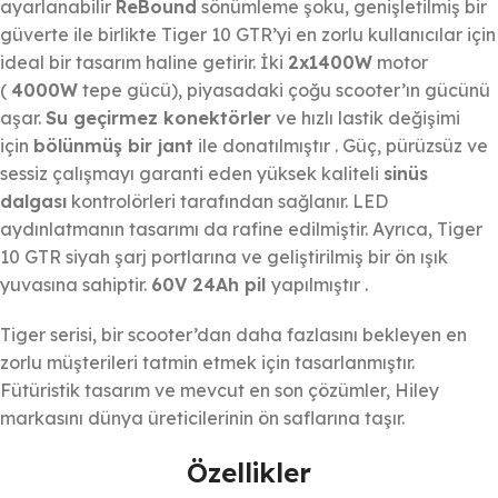
ayarlanabilir
ReBound
sönümleme şoku, genişletilmiş bir
güverte ile birlikte Tiger 10 GTR’yi en zorlu kullanıcılar için
ideal bir tasarım haline getirir. İki
2x1400W
motor
(
4000W
tepe gücü), piyasadaki çoğu scooter’ın gücünü
aşar.
Su geçirmez konektörler
ve hızlı lastik değişimi
için
bölünmüş bir jant
ile donatılmıştır . Güç, pürüzsüz ve
sessiz çalışmayı garanti eden yüksek kaliteli
sinüs
dalgası
kontrolörleri tarafından sağlanır. LED
aydınlatmanın tasarımı da rafine edilmiştir. Ayrıca, Tiger
10 GTR siyah şarj portlarına ve geliştirilmiş bir ön ışık
yuvasına sahiptir.
60V 24Ah pil
yapılmıştır .
Tiger serisi, bir scooter’dan daha fazlasını bekleyen en
zorlu müşterileri tatmin etmek için tasarlanmıştır.
Fütüristik tasarım ve mevcut en son çözümler, Hiley
markasını dünya üreticilerinin ön saflarına taşır.
Özellikler