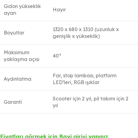
Gidon yükseklik
Hayır
ayarı
1320 x 680 x 1310 (uzunluk x
Boyutlar
genişlik x yükseklik)
Maksimum
40°
yaklaşma açısı
Far, stop lambası, platform
Aydınlatma
LED’leri, RGB ışıklar
Scooter için 2 yıl, pil takımı için 2
Garanti
yıl
Fiyatları görmek için Bayi girişi yapınız.