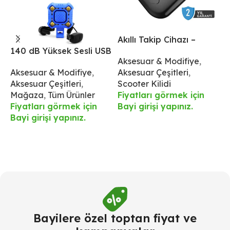
Akıllı Takip Cihazı –
A
140 dB Yüksek Sesli USB
İphone İçin
İ
Aksesuar & Modifiye
,
S
Şarjlı Korna ve 4 LED
Aksesuar & Modifiye
,
Aksesuar Çeşitleri
,
Ü
Işıklı Ön Aydınlatma –
Aksesuar Çeşitleri
,
Scooter Kilidi
F
IPX6 Su Geçirmez
Mağaza
,
Tüm Ürünler
Fiyatları görmek için
B
Fiyatları görmek için
Bayi girişi yapınız.
Bayi girişi yapınız.
Bayilere özel toptan fiyat ve