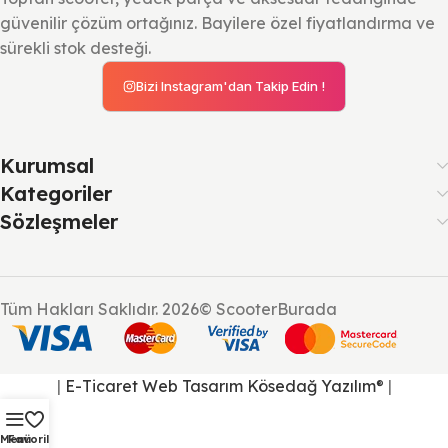
güvenilir çözüm ortağınız. Bayilere özel fiyatlandırma ve
sürekli stok desteği.
Bizi Instagram'dan Takip Edin !
Kurumsal
Kategoriler
Sözleşmeler
Tüm Hakları Saklıdır. 2026© ScooterBurada
|
E-Ticaret Web Tasarım
Kösedağ Yazılım
|
®
Menü
Favoriler