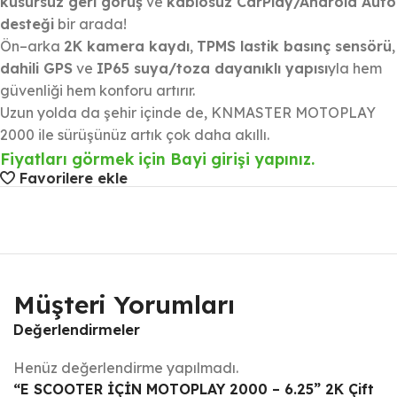
kusursuz geri görüş
ve
kablosuz CarPlay/Android Auto
desteği
bir arada!
Ön–arka
2K kamera kaydı
,
TPMS lastik basınç sensörü
,
dahili GPS
ve
IP65 suya/toza dayanıklı yapısı
yla hem
güvenliği hem konforu artırır.
Uzun yolda da şehir içinde de, KNMASTER MOTOPLAY
2000 ile sürüşünüz artık çok daha akıllı.
Fiyatları görmek için Bayi girişi yapınız.
Favorilere ekle
Müşteri Yorumları
Değerlendirmeler
Henüz değerlendirme yapılmadı.
“E SCOOTER İÇİN MOTOPLAY 2000 – 6.25” 2K Çift