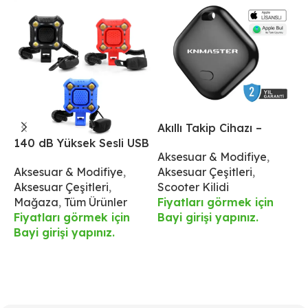
Akıllı Takip Cihazı –
A
140 dB Yüksek Sesli USB
İphone İçin
İ
Aksesuar & Modifiye
,
S
Şarjlı Korna ve 4 LED
Aksesuar & Modifiye
,
Aksesuar Çeşitleri
,
Ü
Işıklı Ön Aydınlatma –
Aksesuar Çeşitleri
,
Scooter Kilidi
F
IPX6 Su Geçirmez
Mağaza
,
Tüm Ürünler
Fiyatları görmek için
B
Fiyatları görmek için
Bayi girişi yapınız.
Bayi girişi yapınız.