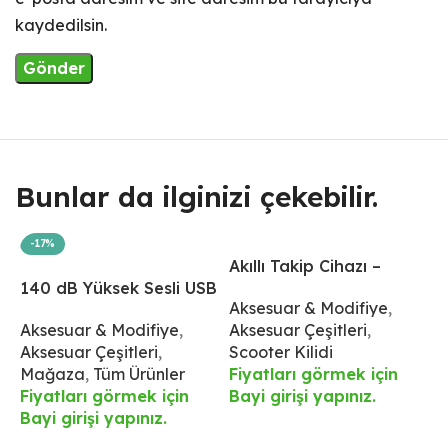
kaydedilsin.
Bunlar da ilginizi çekebilir.
-17%
Akıllı Takip Cihazı –
A
140 dB Yüksek Sesli USB
İphone İçin
İ
Aksesuar & Modifiye
,
S
Şarjlı Korna ve 4 LED
Aksesuar & Modifiye
,
Aksesuar Çeşitleri
,
Ü
Işıklı Ön Aydınlatma –
Aksesuar Çeşitleri
,
Scooter Kilidi
F
IPX6 Su Geçirmez
Mağaza
,
Tüm Ürünler
Fiyatları görmek için
B
Fiyatları görmek için
Bayi girişi yapınız.
Bayi girişi yapınız.