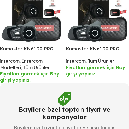
Knmaster KN6100 PRO
Knmaster KN6100 PRO
Motosiklet Kask İnterkom
Motosiklet Kask İnterkom
intercom
,
İntercom
intercom
,
Tüm Ürünler
Bluetooth Intercom
Bluetooth Intercom
Modelleri
,
Tüm Ürünler
Fiyatları görmek için Bayi
Kulaklık Seti
Kulaklık Seti
Fiyatları görmek için Bayi
girişi yapınız.
girişi yapınız.
Bayilere özel toptan fiyat ve
kampanyalar
Bayilere özel avantajlı fiyatlar ve fırsatlar için