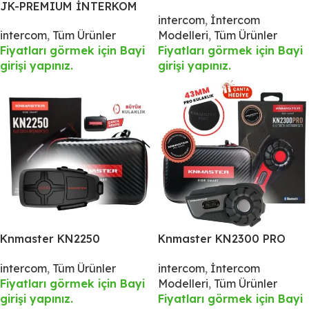
JK-PREMIUM İNTERKOM
Motosiklet Kask İnterkom
intercom
,
İntercom
JK-700
Bluetooth Intercom
intercom
,
Tüm Ürünler
Modelleri
,
Tüm Ürünler
Kulaklık Seti
Fiyatları görmek için Bayi
Fiyatları görmek için Bayi
girişi yapınız.
girişi yapınız.
Knmaster KN2250
Knmaster KN2300 PRO
Motosiklet Kask İnterkom
Motosiklet Kask İnterkom
intercom
,
Tüm Ürünler
intercom
,
İntercom
Bluetooth Intercom
Bluetooth Intercom
Fiyatları görmek için Bayi
Modelleri
,
Tüm Ürünler
Kulaklık Seti
Kulaklık Seti
girişi yapınız.
Fiyatları görmek için Bayi