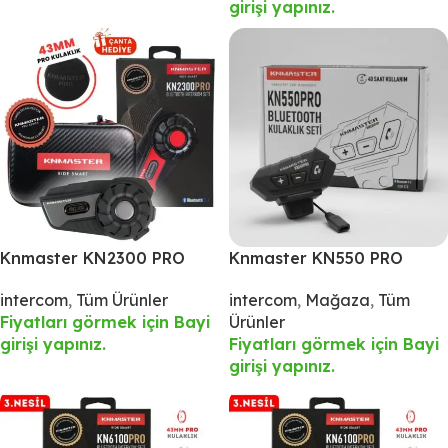
girişi yapınız.
Knmaster KN2300 PRO
Knmaster KN550 PRO
Motosiklet Kask İnterkom
Motosiklet Bluetooth
intercom
,
Tüm Ürünler
intercom
,
Mağaza
,
Tüm
Bluetooth Intercom
Kulaklık Mikrofon Seti
Fiyatları görmek için Bayi
Ürünler
Kulaklık Seti
girişi yapınız.
Fiyatları görmek için Bayi
girişi yapınız.